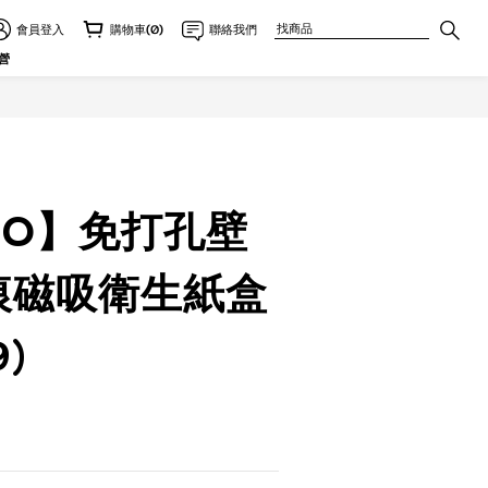
會員登入
購物車(0)
聯絡我們
立即購買
營
TO】免打孔壁
痕磁吸衛生紙盒
9)