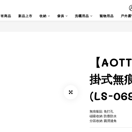
所有商品
新品上市
收納
傢俱
洗曬用品
寵物用品
戶外露
【AOT
掛式無
(LS-06
無痕黏貼 免打孔
礠吸收納 防塵防水 
分區收納 圓潤邊角