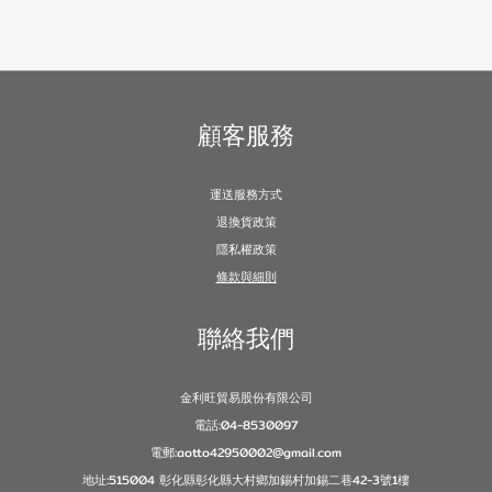
顧客服務
運送服務方式
退換貨政策
隱私權政策
條款與細則
聯絡我們
金利旺貿易股份有限公司
電話:04-8530097
電郵:aotto42950002@gmail.com
地址:515004 彰化縣彰化縣大村鄉加錫村加錫二巷42-3號1樓