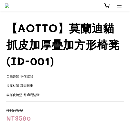
【AOTTO】莫蘭迪貓
抓皮加厚疊加方形椅凳
(ID-001)
自由疊加 不佔空間
加厚材質 穩固耐重
貓抓皮椅墊 舒適易清潔
NT$790
NT$590