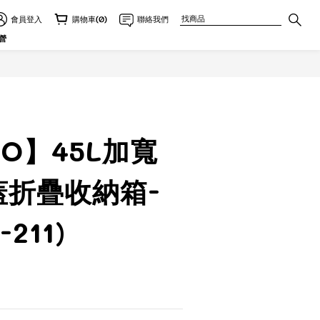
會員登入
購物車(0)
聯絡我們
立即購買
營
TO】45L加寬
蓋折疊收納箱-
211)