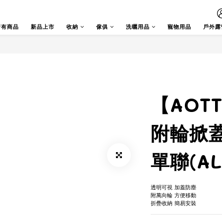
所有商品
新品上市
收納
傢俱
洗曬用品
寵物用品
戶外露
【AOT
附輪掀
單聯(AL-
透明可視 加蓋防塵
附萬向輪 方便移動
折疊收納 簡易安裝