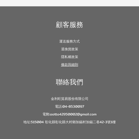
顧客服務
運送服務方式
退換貨政策
隱私權政策
條款與細則
聯絡我們
金利旺貿易股份有限公司
電話:04-8530097
電郵:aotto42950002@gmail.com
地址:515004 彰化縣彰化縣大村鄉加錫村加錫二巷42-3號1樓