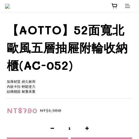
【AOTTO】52面寬北
歐風五層抽屜附輪收納
櫃(AC-052)
加厚材質 經久耐用
內嵌卡扣 輕鬆使力
結構穩固 耐重承重
NT$790
NT$1,380