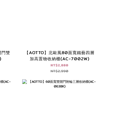
開門雙
【AOTTO】北歐風80面寬鐵藝四層
)
加高置物收納櫃(AC-7002W)
NT$2,880
NT$2,990