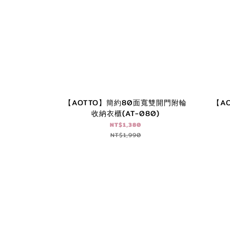
【AOTTO】簡約80面寬雙開門附輪
【A
收納衣櫃(AT-080)
NT$1,380
NT$1,990