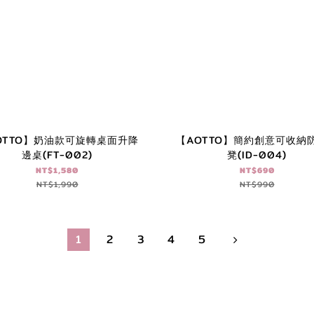
OTTO】奶油款可旋轉桌面升降
【AOTTO】簡約創意可收納
邊桌(FT-002)
凳(ID-004)
NT$1,580
NT$690
NT$1,990
NT$990
1
2
3
4
5