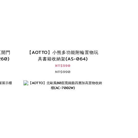
五開門
【AOTTO】小熊多功能附輪置物玩
60)
具書籍收納架(AS-064)
NT$590
NT$990