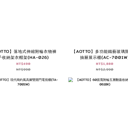
OTTO】落地式伸縮附輪衣物褲
【AOTTO】多功能鐵藝玻璃
子收納架衣帽架(HA-026)
抽屜展示櫃(AC-7001W
NT$490
NT$1,880
NT$990
NT$2,990