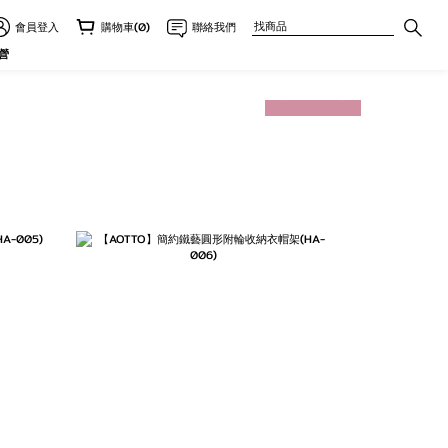
會員登入
購物車(0)
聯絡我們
營
prev
next