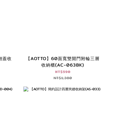
翻蓋收
【AOTTO】60面寬雙開門附輪三層
收納櫃(AC-063BK)
NT$590
NT$1,380