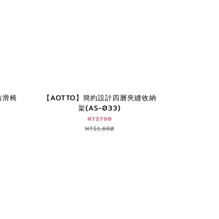
防滑椅
【AOTTO】簡約設計四層夾縫收納
架(AS-033)
NT$790
NT$1,680