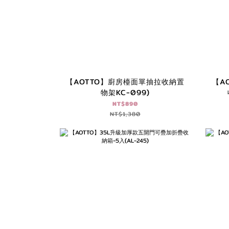
【AOTTO】廚房檯面單抽拉收納置
【A
物架KC-099)
NT$890
NT$1,380