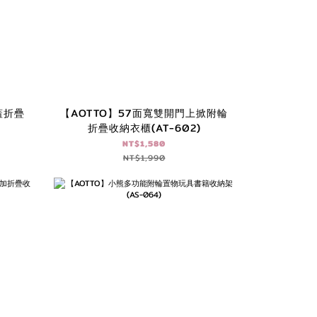
蓋折疊
【AOTTO】57面寬雙開門上掀附輪
折疊收納衣櫃(AT-602)
NT$1,580
NT$1,990