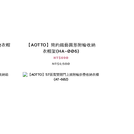
物衣帽
【AOTTO】簡約鐵藝圓形附輪收納
衣帽架(HA-006)
NT$690
NT$1,580