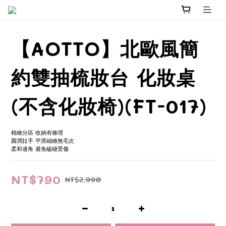
【AOTTO】北歐風簡
約雙抽梳妝台 化妝桌
(不含化妝椅)(FT-017)
精緻分區 收納有條理
圓潤拉手 平滑細緻無毛次
柔和邊角 避免磕碰受傷
NT$790
NT$2,990