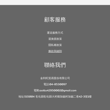
顧客服務
運送服務方式
退換貨政策
隱私權政策
條款與細則
聯絡我們
金利旺貿易股份有限公司
電話:04-8530097
電郵:aotto42950002@gmail.com
地址:515004 彰化縣彰化縣大村鄉加錫村加錫二巷42-3號1樓